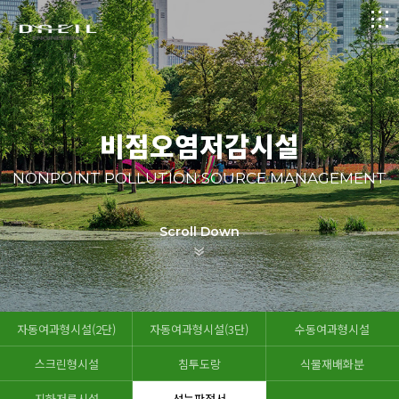
logo
메
뉴
비점오염저감시설
NONPOINT POLLUTION SOURCE MANAGEMENT
Scroll Down
자동여과형시설(2단)
자동여과형시설(3단)
수동여과형시설
스크린형시설
침투도랑
식물재배화분
지하저류시설
성능판정서