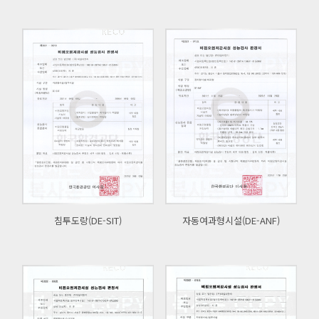
침투도랑(DE-SIT)
자동여과형시설(DE-ANF)